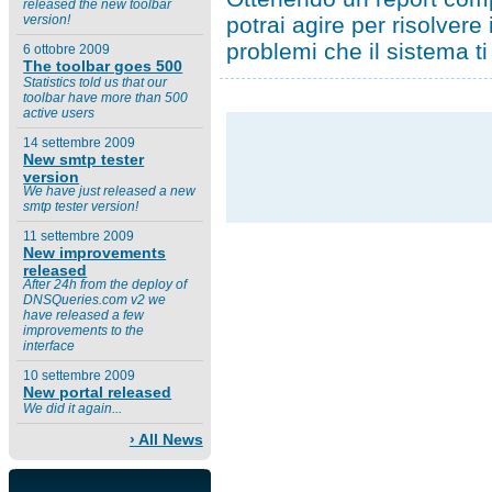
released the new toolbar
potrai agire per risolvere 
version!
problemi che il sistema t
6 ottobre 2009
The toolbar goes 500
Statistics told us that our
toolbar have more than 500
active users
14 settembre 2009
New smtp tester
version
We have just released a new
smtp tester version!
11 settembre 2009
New improvements
released
After 24h from the deploy of
DNSQueries.com v2 we
have released a few
improvements to the
interface
10 settembre 2009
New portal released
We did it again...
› All News