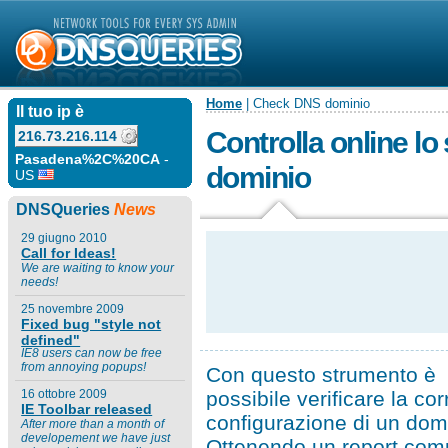
Home
| Check DNS dominio
Il tuo ip è
Controlla online lo 
216.73.216.114
Pasadena%2C%20CA
-
dominio
US
DNSQueries
News
29 giugno 2010
Call for Ideas!
We are waiting to know your
needs!
25 novembre 2009
Fixed bug "style not
defined"
IE8 users can now be free
from annoying popups!
Con questo strumento è
possibile verificare la cor
16 ottobre 2009
IE Toolbar released
configurazione di un dom
After more than a month of
developement we have just
Ottenendo un report com